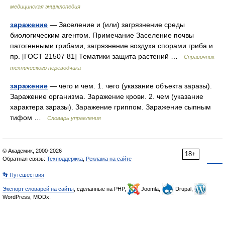
медицинская энциклопедия
заражение
— Заселение и (или) загрязнение среды
биологическим агентом. Примечание Заселение почвы
патогенными грибами, загрязнение воздуха спорами гриба и
пр. [ГОСТ 21507 81] Тематики защита растений …
Справочник
технического переводчика
заражение
— чего и чем. 1. чего (указание объекта заразы).
Заражение организма. Заражение крови. 2. чем (указание
характера заразы). Заражение гриппом. Заражение сыпным
тифом …
Словарь управления
© Академик, 2000-2026
18+
Обратная связь:
Техподдержка
,
Реклама на сайте
👣 Путешествия
Экспорт словарей на сайты
, сделанные на PHP,
Joomla,
Drupal,
WordPress, MODx.