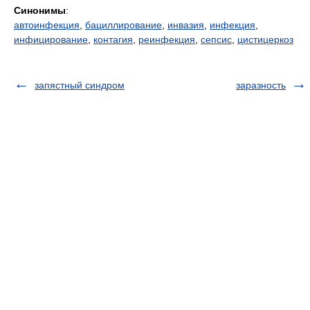
Синонимы
:
автоинфекция
,
бациллирование
,
инвазия
,
инфекция
,
инфицирование
,
контагия
,
реинфекция
,
сепсис
,
цистицеркоз
запястный синдром
заразность