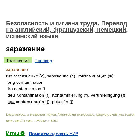
Безопасность и гигиена труда. Перевод
на английский, французский, немецкий,
испанский языки
заражение
Толкование
Перевод
заражение
rus
загрязнение (
с
), заражение (
с
); контаминация (
ж
)
eng
contamination
fra
contamination (
f
)
deu
Kontamination (
f
), Kontaminierung (
f
), Verunreinigung (
f
)
spa
contaminación (
f
), polución (
f
)
Безопасность и гигиена труда. Перевод на английский, французский, немецкий,
испанский языки. - Женева
.
1993
.
Игры ⚽
Поможем сделать НИР